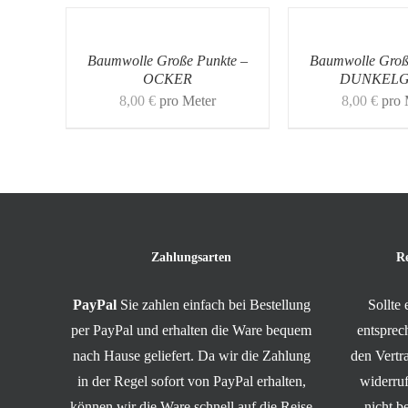
Baumwolle Große Punkte –
Baumwolle Groß
OCKER
DUNKEL
8,00
€
pro Meter
8,00
€
pro 
Zahlungsarten
R
PayPal
Sie zahlen einfach bei Bestellung
Sollte
per PayPal und erhalten die Ware bequem
entsprec
nach Hause geliefert. Da wir die Zahlung
den Vert
in der Regel sofort von PayPal erhalten,
widerruf
können wir die Ware schnell auf die Reise
nicht b