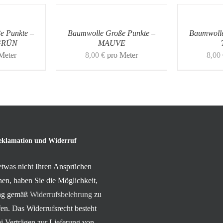
e Punkte –
Baumwolle Große Punkte –
Baumwolle
GRÜN
MAUVE
Meter
8,00
€
pro Meter
8,00
eklamation und Widerruf
 etwas nicht Ihren Ansprüchen
hen, haben Sie die Möglichkeit,
rag gemäß
Widerrufsbelehrung
zu
en. Das Widerrufsrecht besteht
ei Verträgen zur Lieferung von