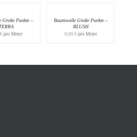
 Große Punkte –
Baumwolle Große Punkte –
TERRA
BLUSH
€
pro Meter
8,00
€
pro Meter