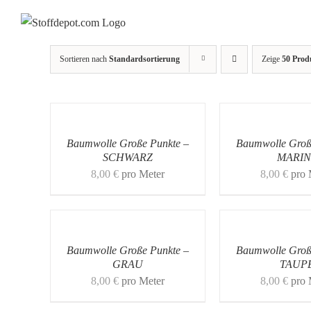
Skip
to
content
Sortieren nach
Standardsortierung
Zeige
50 Prod
Baumwolle Große Punkte –
Baumwolle Groß
SCHWARZ
MARIN
8,00
€
pro Meter
8,00
€
pro 
Baumwolle Große Punkte –
Baumwolle Groß
GRAU
TAUP
8,00
€
pro Meter
8,00
€
pro 