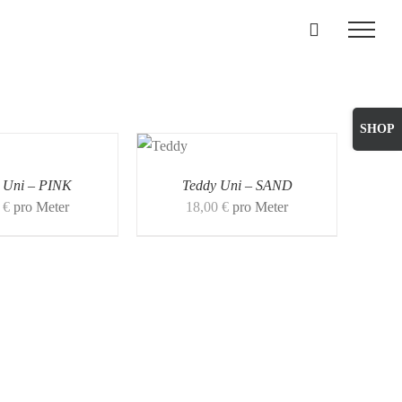
Toggle
Sliding
Bar
 Uni – PINK
Teddy Uni – SAND
Area
0
€
pro Meter
18,00
€
pro Meter