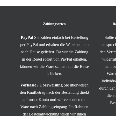
Zahlungsarten
R
PayPal
Sie zahlen einfach bei Bestellung
Sollte
per PayPal und erhalten die Ware bequem
entsprec
nach Hause geliefert. Da wir die Zahlung
den Vert
in der Regel sofort von PayPal erhalten,
widerruf
können wir die Ware schnell auf die Reise
nicht b
schicken.
Waren
individ
Vorkasse / Überweisung
Sie überweisen
durch den
den Kaufbetrag nach der Bestellung direkt
die e
auf unser Konto und wir versenden die
Bed
Ware nach Zahlungseingang. Im Rahmen
der Bestellabwicklung teilen wir Ihnen