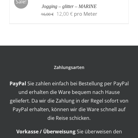
Sale!
Jogging – glitter – MARINE
Original
Current
12,00
€
pro Meter
16,00
€
price
price
was:
is:
16,00 €.
12,00 €.
Zahlungsarten
PayPal
Sie zahlen einfach bei Bestellung per PayPal
und erhalten die Ware bequem nach Hause
geliefert. Da wir die Zahlung in der Regel sofort von
PayPal erhalten, können wir die Ware schnell auf
die Reise schicken.
Vorkasse / Überweisung
Sie überweisen den