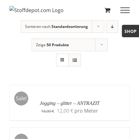
Skip
to
content
Sortieren nach
Standardsortierung
Toggle
Sliding
Zeige
50 Produkte
Bar
Area
Sale!
Jogging – glitter – ANTRAZIT
Original
Current
12,00
€
pro Meter
16,00
€
price
price
was:
is:
16,00 €.
12,00 €.