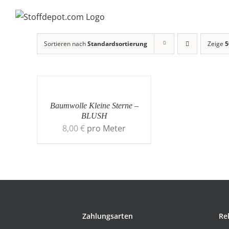
Skip
to
content
Sortieren nach
Standardsortierung
Zeige
5
Baumwolle Kleine Sterne –
BLUSH
8,00
€
pro Meter
Zahlungsarten
Re