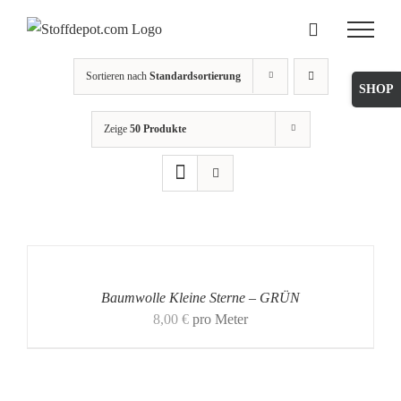
Skip
to
content
Sortieren nach
Standardsortierung
Toggle
Sliding
Zeige
50 Produkte
Bar
Area
Baumwolle Kleine Sterne – GRÜN
8,00
€
pro Meter