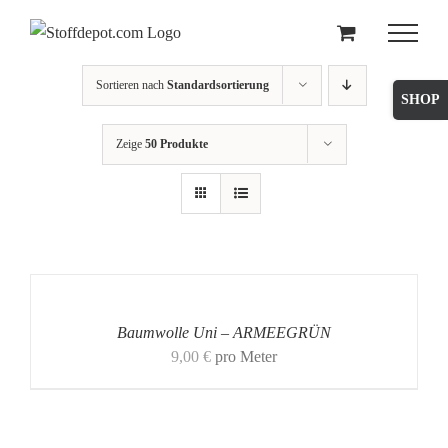
Skip
to
content
Sortieren nach
Standardsortierung
Toggle
Sliding
Zeige
50 Produkte
Bar
Area
Baumwolle Uni – ARMEEGRÜN
9,00
€
pro Meter