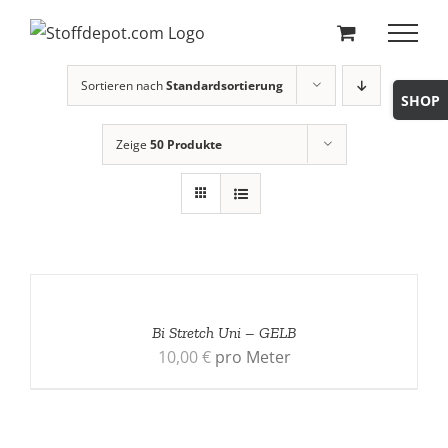
Skip
to
content
Sortieren nach
Standardsortierung
Toggle
Sliding
Zeige
50 Produkte
Bar
Area
Bi Stretch Uni – GELB
10,00
€
pro Meter