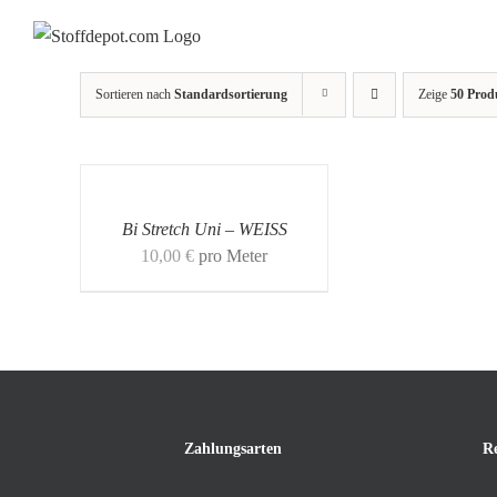
Skip
to
content
Sortieren nach
Standardsortierung
Zeige
50 Prod
Bi Stretch Uni – WEISS
10,00
€
pro Meter
Zahlungsarten
R