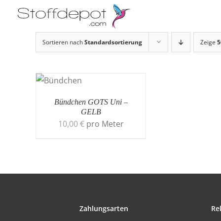
Skip
to
content
Sortieren nach
Standardsortierung
Zeige
5
Bündchen GOTS Uni –
GELB
10,00
€
pro Meter
Zahlungsarten
Re