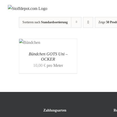
Skip
to
content
Sortieren nach
Standardsortierung
Zeige
50 Prod
Bündchen GOTS Uni –
OCKER
10,00
€
pro Meter
Zahlungsarten
R