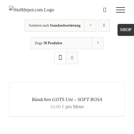
Skip
to
content
Sortieren nach
Standardsortierung
Toggle
Sliding
Zeige
50 Produkte
Bar
Area
Bündchen GOTS Uni – SOFT ROSA
10,00
€
pro Meter