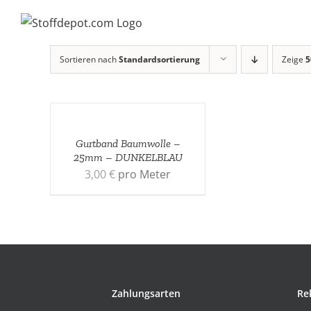
Skip
to
content
Sortieren nach
Standardsortierung
Zeige
5
Gurtband Baumwolle –
25mm – DUNKELBLAU
3,00
€
pro Meter
Zahlungsarten
Re