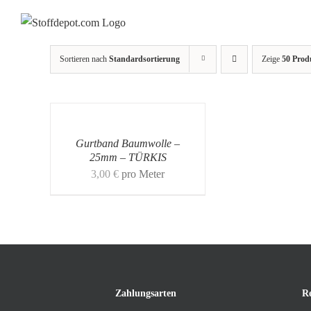
Skip
to
content
Sortieren nach
Standardsortierung
Zeige
50 Prod
Gurtband Baumwolle –
25mm – TÜRKIS
3,00
€
pro Meter
Zahlungsarten
R