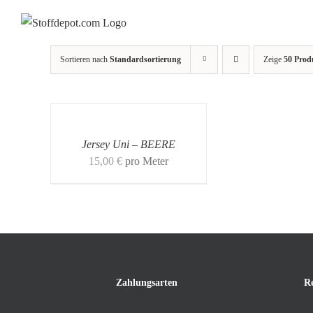
Skip
to
content
Sortieren nach
Standardsortierung
Zeige
50 Prod
Jersey Uni – BEERE
15,00
€
pro Meter
Zahlungsarten
R