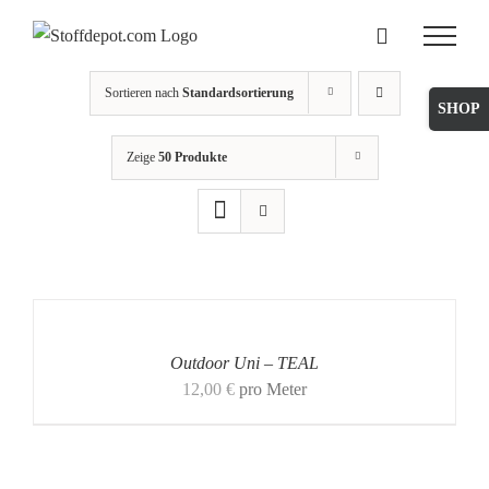
Skip
to
content
Sortieren nach
Standardsortierung
Toggle
Sliding
Zeige
50 Produkte
Bar
Area
Outdoor Uni – TEAL
12,00
€
pro Meter