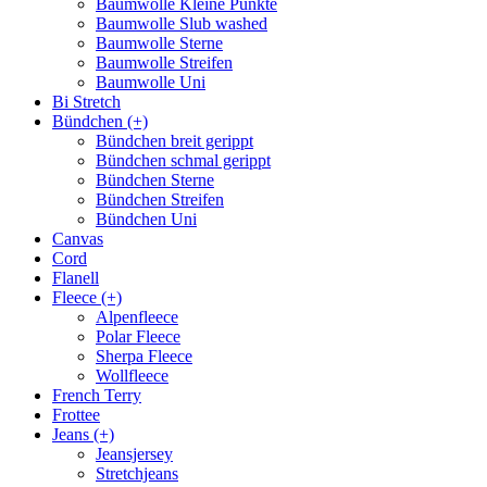
Baumwolle Kleine Punkte
Baumwolle Slub washed
Baumwolle Sterne
Baumwolle Streifen
Baumwolle Uni
Bi Stretch
Bündchen (+)
Bündchen breit gerippt
Bündchen schmal gerippt
Bündchen Sterne
Bündchen Streifen
Bündchen Uni
Canvas
Cord
Flanell
Fleece (+)
Alpenfleece
Polar Fleece
Sherpa Fleece
Wollfleece
French Terry
Frottee
Jeans (+)
Jeansjersey
Stretchjeans