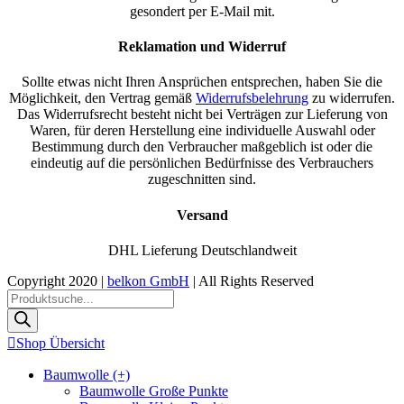
gesondert per E-Mail mit.
Reklamation und Widerruf
Sollte etwas nicht Ihren Ansprüchen entsprechen, haben Sie die
Möglichkeit, den Vertrag gemäß
Widerrufsbelehrung
zu widerrufen.
Das Widerrufsrecht besteht nicht bei Verträgen zur Lieferung von
Waren, für deren Herstellung eine individuelle Auswahl oder
Bestimmung durch den Verbraucher maßgeblich ist oder die
eindeutig auf die persönlichen Bedürfnisse des Verbrauchers
zugeschnitten sind.
Versand
DHL Lieferung Deutschlandweit
Copyright 2020 |
belkon GmbH
| All Rights Reserved
Facebook
Instagram
E-
Phone
Toggle
Products
Mail
Sliding
search
Bar
Shop Übersicht
Area
Baumwolle (+)
Baumwolle Große Punkte