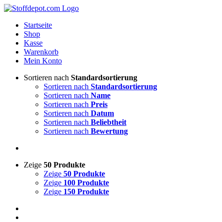
Skip
to
Startseite
content
Shop
Kasse
Warenkorb
Mein Konto
Sortieren nach
Standardsortierung
Sortieren nach
Standardsortierung
Sortieren nach
Name
Sortieren nach
Preis
Sortieren nach
Datum
Sortieren nach
Beliebtheit
Sortieren nach
Bewertung
Zeige
50 Produkte
Zeige
50 Produkte
Zeige
100 Produkte
Zeige
150 Produkte