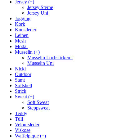
Jersey (+)
Jersey Sterne
Jersey Uni
Jogging
Kork
Kunstleder
Leinen
Mesh
Modal
Musselin (+)
Musselin Lochstickerei
Musselin Uni
Nicki
Outdoor
Samt
Softshell
Strick
Sweat (+)
Soft Sweat
Steppsweat
Teddy
Tüll
Veloursleder
Viskose
Waffelpique (+)