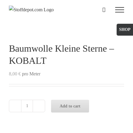
Skip
to
content
Toggle
Sliding
Bar
Baumwolle Kleine Sterne –
Area
KOBALT
8,00
€
pro Meter
Add to cart
Baumwolle
Kleine
Sterne