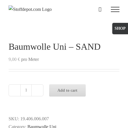
Skip
to
content
Toggle
Sliding
Bar
Baumwolle Uni – SAND
Area
9,00
€
pro Meter
Add to cart
Baumwolle
Uni
-
SAND
SKU:
19.406.006.007
quantity
Category:
Baumwolle Uni