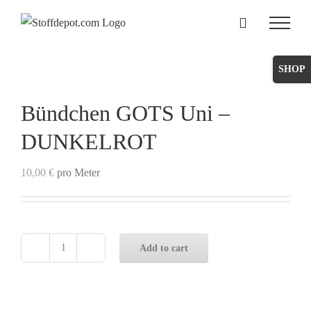
Skip
to
content
Toggle
Sliding
Bar
Bündchen GOTS Uni –
Area
DUNKELROT
10,00
€
pro Meter
Add to cart
Bündchen
GOTS
Uni