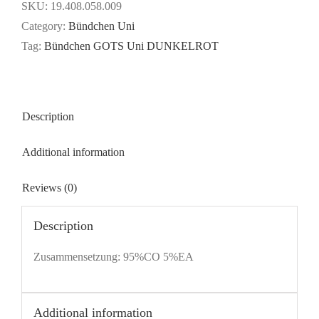
-
SKU:
19.408.058.009
DUNKELROT
Category:
Bündchen Uni
quantity
Tag:
Bündchen GOTS Uni DUNKELROT
Description
Additional information
Reviews (0)
Description
Zusammensetzung: 95%CO 5%EA
Additional information