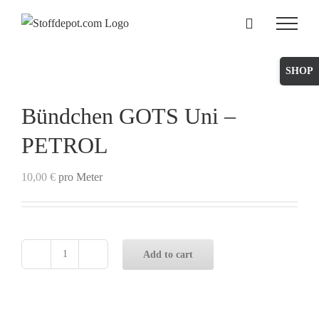
Skip
to
content
Toggle
Sliding
Bar
Bündchen GOTS Uni –
Area
PETROL
10,00
€
pro Meter
Add to cart
Bündchen
GOTS
Uni