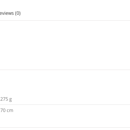
eviews (0)
275 g
70 cm