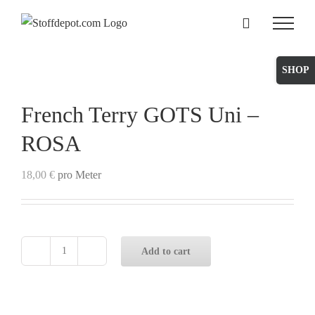
Skip
to
content
Toggle
Sliding
Bar
French Terry GOTS Uni –
Area
ROSA
18,00
€
pro Meter
Add to cart
French
Terry
GOTS