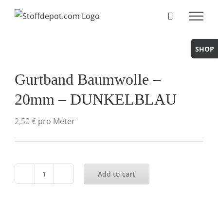
Skip
to
content
Toggle
Sliding
Bar
Gurtband Baumwolle –
Area
20mm – DUNKELBLAU
2,50
€
pro Meter
Add to cart
Gurtband
Baumwolle
-