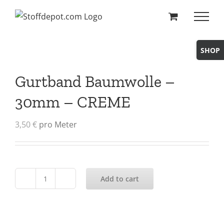
Skip
to
content
Toggle
Sliding
Bar
Gurtband Baumwolle –
Area
30mm – CREME
3,50
€
pro Meter
Add to cart
Gurtband
Baumwolle
-