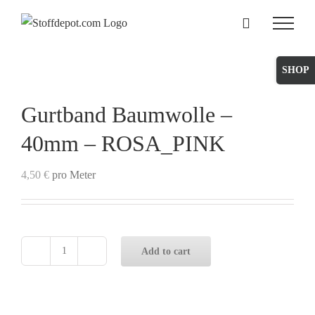
Skip
to
content
Toggle
Sliding
Bar
Gurtband Baumwolle –
Area
40mm – ROSA_PINK
4,50
€
pro Meter
Add to cart
Gurtband
Baumwolle
-