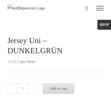
Skip
to
content
Toggle
Sliding
Bar
Jersey Uni –
Area
DUNKELGRÜN
15,00
€
pro Meter
Add to cart
Jersey
Uni
-