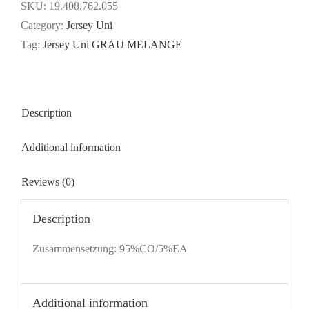
GRAU
SKU:
19.408.762.055
MELANGE
Category:
Jersey Uni
quantity
Tag:
Jersey Uni GRAU MELANGE
Description
Additional information
Reviews (0)
Description
Zusammensetzung: 95%CO/5%EA
Additional information