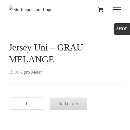
Skip
to
content
Toggle
Sliding
Bar
Jersey Uni – GRAU
Area
MELANGE
15,00
€
pro Meter
Add to cart
Jersey
Uni
-