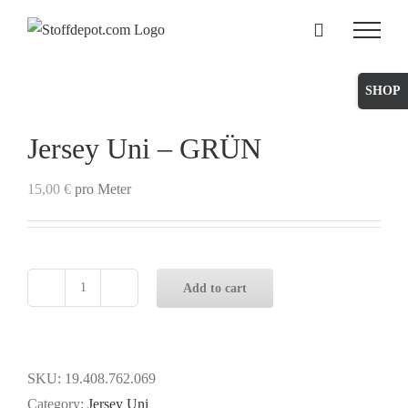
Skip
to
content
Toggle
Sliding
Bar
Jersey Uni – GRÜN
Area
15,00
€
pro Meter
Add to cart
Jersey
Uni
-
GRÜN
SKU:
19.408.762.069
quantity
Category:
Jersey Uni