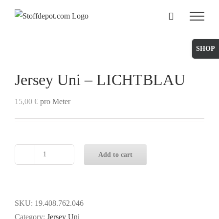
Skip
to
content
Toggle
Sliding
Bar
Jersey Uni – LICHTBLAU
Area
15,00
€
pro Meter
Add to cart
Jersey
Uni
-
LICHTBLAU
SKU:
19.408.762.046
quantity
Category:
Jersey Uni