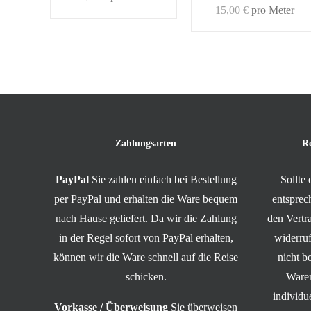
15,00
€
pro Meter
Zahlungsarten
R
PayPal
Sie zahlen einfach bei Bestellung
Sollte
per PayPal und erhalten die Ware bequem
entsprec
nach Hause geliefert. Da wir die Zahlung
den Vert
in der Regel sofort von PayPal erhalten,
widerruf
können wir die Ware schnell auf die Reise
nicht b
schicken.
Waren
individ
Vorkasse / Überweisung
Sie überweisen