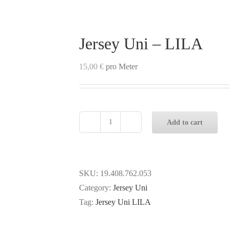
Jersey Uni – LILA
15,00
€
pro Meter
Add to cart
Jersey
Uni
-
LILA
SKU:
19.408.762.053
quantity
Category:
Jersey Uni
Tag:
Jersey Uni LILA