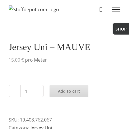
Skip
to
content
Toggle
Sliding
Bar
Jersey Uni – MAUVE
Area
15,00
€
pro Meter
Add to cart
Jersey
Uni
-
MAUVE
SKU:
19.408.762.067
quantity
Category:
Jersey Uni