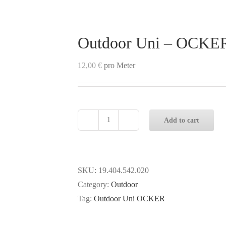
Outdoor Uni – OCKE
12,00
€
pro Meter
Add to cart
Outdoor
Uni
-
OCKER
SKU:
19.404.542.020
quantity
Category:
Outdoor
Tag:
Outdoor Uni OCKER