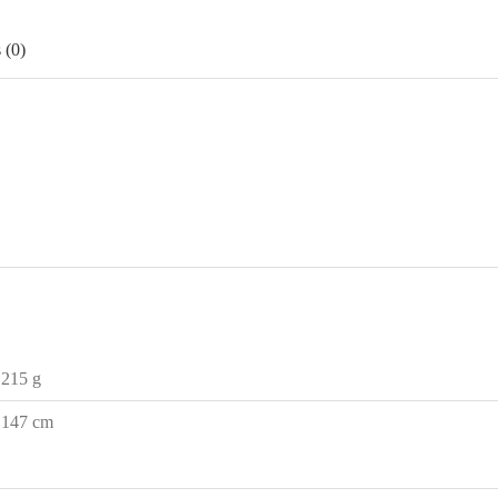
 (0)
215 g
147 cm