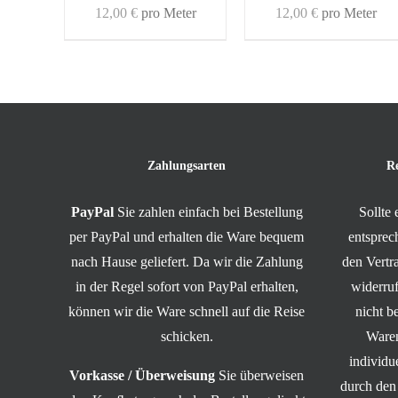
12,00
€
pro Meter
12,00
€
pro Meter
Zahlungsarten
R
PayPal
Sie zahlen einfach bei Bestellung
Sollte
per PayPal und erhalten die Ware bequem
entsprec
nach Hause geliefert. Da wir die Zahlung
den Vert
in der Regel sofort von PayPal erhalten,
widerruf
können wir die Ware schnell auf die Reise
nicht b
schicken.
Waren
individ
Vorkasse / Überweisung
Sie überweisen
durch den