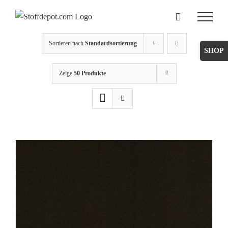
Skip
to
content
Sortieren nach
Standardsortierung
Toggle
Sliding
Zeige
50 Produkte
Bar
Area