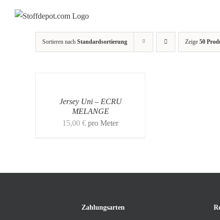
Skip
to
content
Sortieren nach
Standardsortierung
Zeige
50 Prod
Jersey Uni – ECRU
MELANGE
15,00
€
pro Meter
Zahlungsarten
R