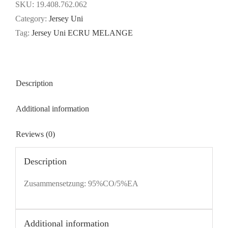
ECRU
SKU:
19.408.762.062
MELANGE
Category:
Jersey Uni
quantity
Tag:
Jersey Uni ECRU MELANGE
Description
Additional information
Reviews (0)
Description
Zusammensetzung: 95%CO/5%EA
Additional information