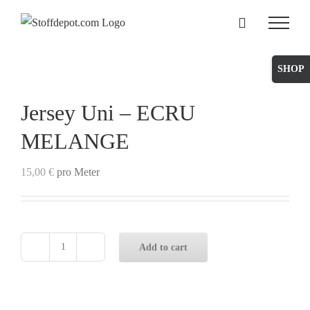
Skip
to
content
Toggle
Sliding
Bar
Jersey Uni – ECRU
Area
MELANGE
15,00
€
pro Meter
Add to cart
Jersey
Uni
-