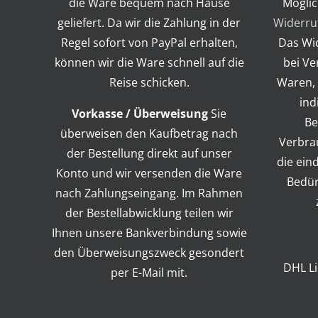
die Ware bequem nach Hause
Möglic
geliefert. Da wir die Zahlung in der
Widerru
Regel sofort von PayPal erhalten,
Das Wid
können wir die Ware schnell auf die
bei Ve
Reise schicken.
Waren, 
ind
Vorkasse / Überweisung
Sie
Be
überweisen den Kaufbetrag nach
Verbra
der Bestellung direkt auf unser
die ein
Konto und wir versenden die Ware
Bedür
nach Zahlungseingang. Im Rahmen
der Bestellabwicklung teilen wir
Ihnen unsere Bankverbindung sowie
den Überweisungszweck gesondert
DHL L
per E-Mail mit.