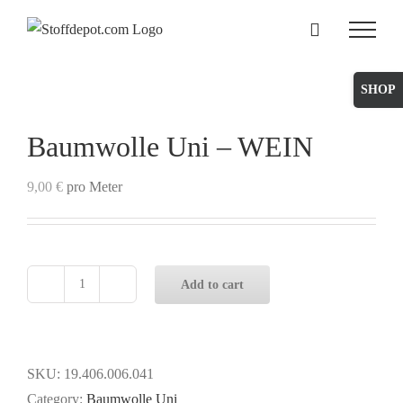
Skip
to
content
Toggle
Sliding
Bar
Baumwolle Uni – WEIN
Area
9,00
€
pro Meter
Add to cart
Baumwolle
Uni
-
WEIN
SKU:
19.406.006.041
quantity
Category:
Baumwolle Uni