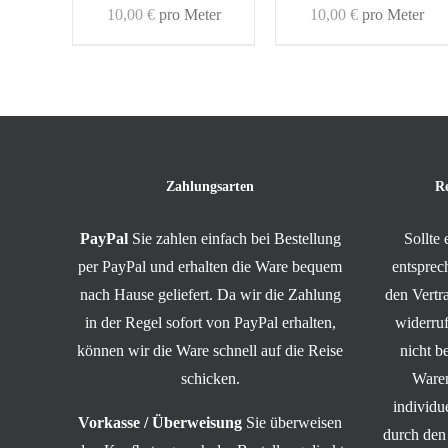
10,00
€
pro Meter
10,00
€
pro Meter
Zahlungsarten
R
PayPal
Sie zahlen einfach bei Bestellung
Sollte
per PayPal und erhalten die Ware bequem
entsprec
nach Hause geliefert. Da wir die Zahlung
den Vert
in der Regel sofort von PayPal erhalten,
widerruf
können wir die Ware schnell auf die Reise
nicht b
schicken.
Waren
individ
Vorkasse / Überweisung
Sie überweisen
durch den