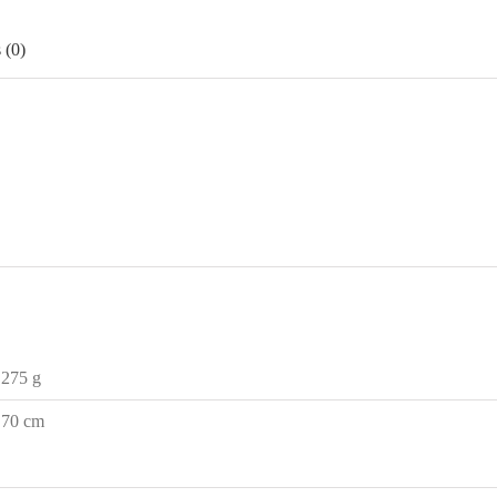
 (0)
275 g
70 cm