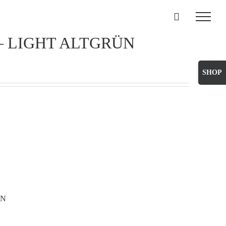
 – LIGHT ALTGRÜN
Toggle
Sliding
Bar
Area
ÜN