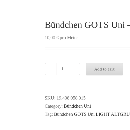
Bündchen GOTS Uni
10,00
€
pro Meter
Add to cart
Bündchen
GOTS
Uni
-
SKU:
19.408.058.015
LIGHT
Category:
Bündchen Uni
ALTGRÜN
Tag:
Bündchen GOTS Uni LIGHT ALTGR
quantity