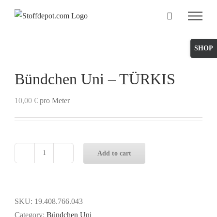
Skip
to
content
Toggle
Sliding
Bar
Bündchen Uni – TÜRKIS
Area
10,00
€
pro Meter
Add to cart
Bündchen
Uni
-
TÜRKIS
SKU:
19.408.766.043
quantity
Category:
Bündchen Uni