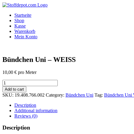
Skip
to
Startseite
content
Shop
Kasse
Warenkorb
Mein Konto
Bündchen Uni – WEISS
10,00
€
pro Meter
Bündchen
Uni
Add to cart
-
SKU:
19.408.766.002
Category:
Bündchen Uni
Tag:
Bündchen Uni
WEISS
quantity
Description
Additional information
Reviews (0)
Description