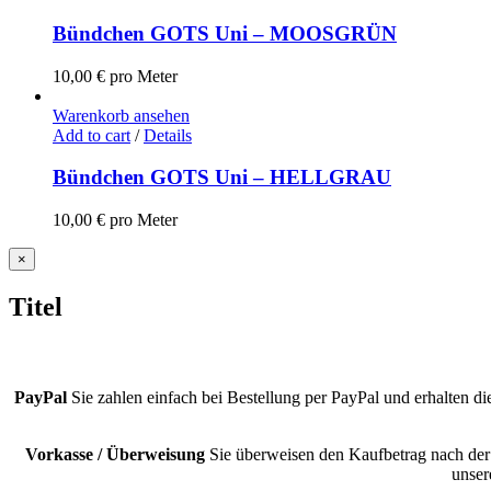
Bündchen GOTS Uni – MOOSGRÜN
10,00
€
pro Meter
Warenkorb ansehen
Add to cart
/
Details
Bündchen GOTS Uni – HELLGRAU
10,00
€
pro Meter
Close
×
product
quick
Titel
view
PayPal
Sie zahlen einfach bei Bestellung per PayPal und erhalten d
Vorkasse / Überweisung
Sie überweisen den Kaufbetrag nach der
unser