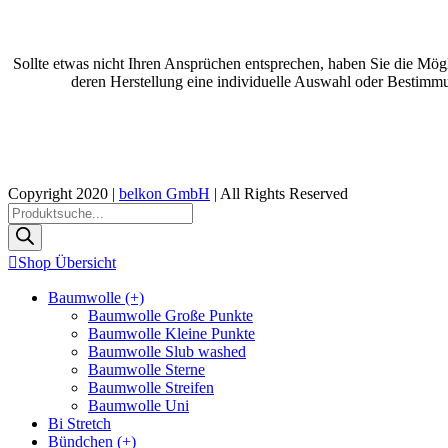
Sollte etwas nicht Ihren Ansprüchen entsprechen, haben Sie die Mög
deren Herstellung eine individuelle Auswahl oder Bestimmun
Copyright 2020 |
belkon GmbH
| All Rights Reserved
Facebook
Instagram
E-
Phone
Toggle
Products
Mail
Sliding
search
Bar
Shop Übersicht
Area
Baumwolle (+)
Baumwolle Große Punkte
Baumwolle Kleine Punkte
Baumwolle Slub washed
Baumwolle Sterne
Baumwolle Streifen
Baumwolle Uni
Bi Stretch
Bündchen (+)