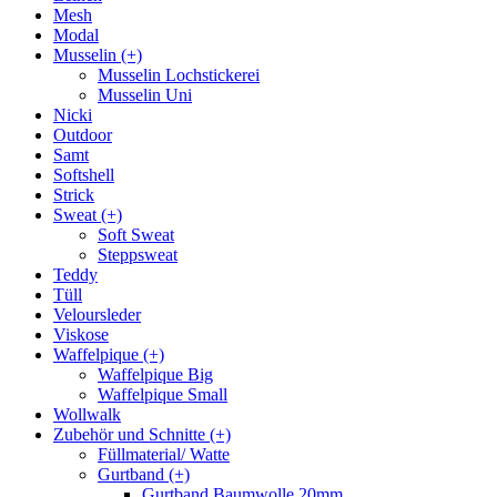
Mesh
Modal
Musselin (+)
Musselin Lochstickerei
Musselin Uni
Nicki
Outdoor
Samt
Softshell
Strick
Sweat (+)
Soft Sweat
Steppsweat
Teddy
Tüll
Veloursleder
Viskose
Waffelpique (+)
Waffelpique Big
Waffelpique Small
Wollwalk
Zubehör und Schnitte (+)
Füllmaterial/ Watte
Gurtband (+)
Gurtband Baumwolle 20mm