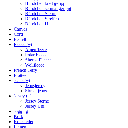
Bündchen breit gerippt
Bündchen schmal gerippt
Bündchen Sterne
Bündchen Streifen
Bündchen Uni
Canvas
Cord
Flanell
Fleece (+)
Alpenfleece
Polar Fleece
Sherpa Fleece
Wollfleece
French Terry
Frottee
Jeans (+)
Jeansjersey
Stretchjeans
Jersey (+)
Jersey Sterne
Jersey Uni
Jogging
Kork
Kunstleder
Leinen