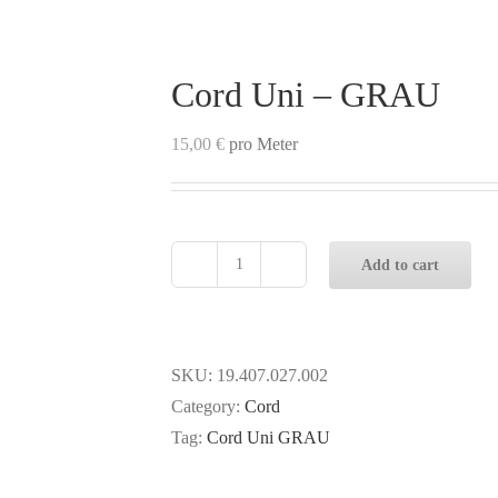
Cord Uni – GRAU
15,00
€
pro Meter
Add to cart
Cord
Uni
-
GRAU
SKU:
19.407.027.002
quantity
Category:
Cord
Tag:
Cord Uni GRAU