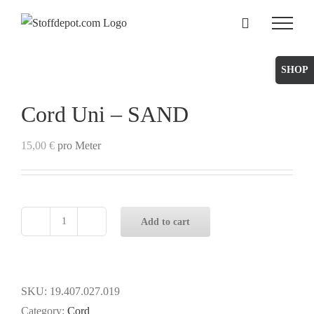
Skip
to
content
Toggle
Sliding
Bar
Cord Uni – SAND
Area
15,00
€
pro Meter
Add to cart
Cord
Uni
-
SAND
SKU:
19.407.027.019
quantity
Category:
Cord