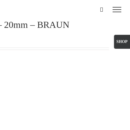
 – 20mm – BRAUN
Toggle
Sliding
Bar
Area