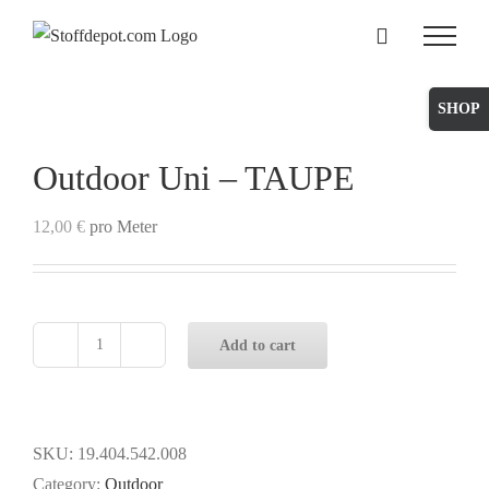
Skip
to
content
Toggle
Sliding
Bar
Outdoor Uni – TAUPE
Area
12,00
€
pro Meter
Add to cart
Outdoor
Uni
-
TAUPE
SKU:
19.404.542.008
quantity
Category:
Outdoor