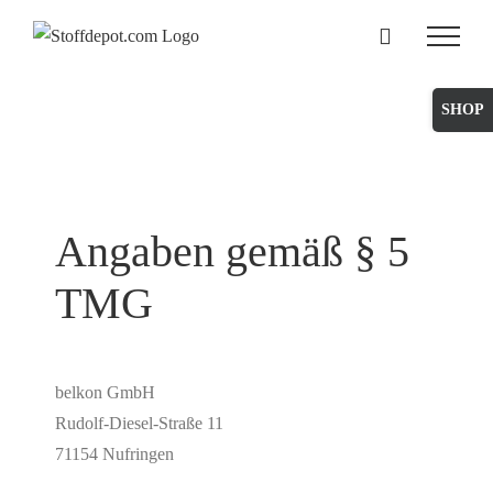
Skip
to
content
Toggle
Sliding
Bar
Area
Angaben gemäß § 5
TMG
belkon GmbH
Rudolf-Diesel-Straße 11
71154 Nufringen