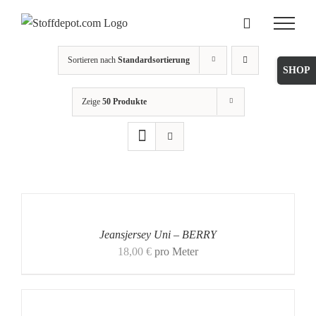
Skip
to
content
Sortieren nach
Standardsortierung
Toggle
Sliding
Zeige
50 Produkte
Bar
Area
Jeansjersey Uni – BERRY
18,00
€
pro Meter