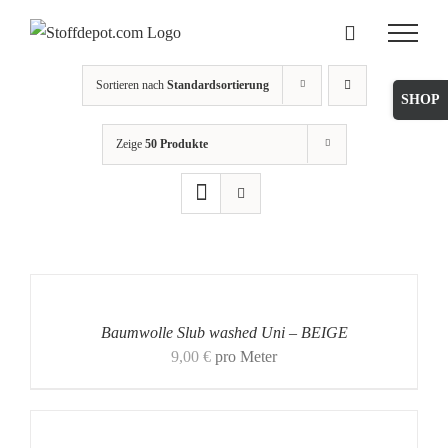
Skip
to
content
Sortieren nach
Standardsortierung
Toggle
Sliding
Zeige
50 Produkte
Bar
Area
Baumwolle Slub washed Uni – BEIGE
9,00
€
pro Meter