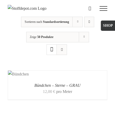
Skip
to
content
Sortieren nach
Standardsortierung
Toggle
Sliding
Zeige
50 Produkte
Bar
Area
Bündchen – Sterne – GRAU
12,00
€
pro Meter