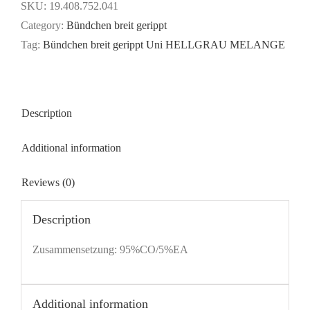
Uni
SKU:
19.408.752.041
-
Category:
Bündchen breit gerippt
HELLGRAU
Tag:
Bündchen breit gerippt Uni HELLGRAU MELANGE
MELANGE
quantity
Description
Additional information
Reviews (0)
Description
Zusammensetzung: 95%CO/5%EA
Additional information