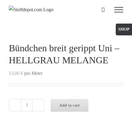
Skip
to
content
Toggle
Sliding
Bar
Bündchen breit gerippt Uni –
Area
HELLGRAU MELANGE
13,00
€
pro Meter
Add to cart
Bündchen
breit
gerippt