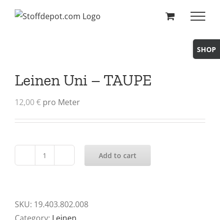
Skip
to
content
Toggle
Sliding
Bar
Leinen Uni – TAUPE
Area
12,00
€
pro Meter
Add to cart
Leinen
Uni
-
TAUPE
SKU:
19.403.802.008
quantity
Category:
Leinen